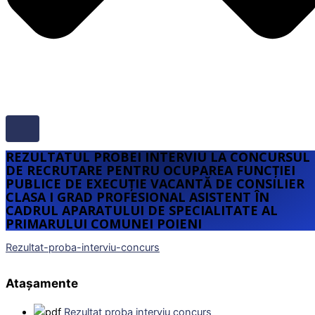
REZULTATUL PROBEI INTERVIU LA CONCURSUL
DE RECRUTARE PENTRU OCUPAREA FUNCȚIEI
PUBLICE DE EXECUȚIE VACANTĂ DE CONSILIER
CLASA I GRAD PROFESIONAL ASISTENT ÎN
CADRUL APARATULUI DE SPECIALITATE AL
PRIMARULUI COMUNEI POIENI
Rezultat-proba-interviu-concurs
Atașamente
Rezultat proba interviu concurs