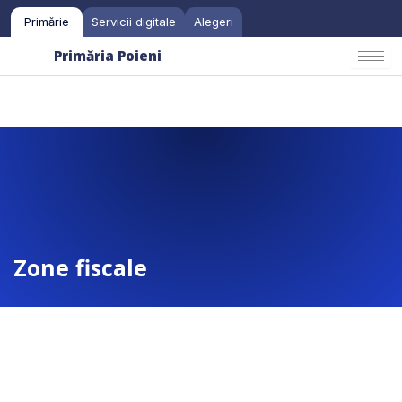
Skip
Primărie
Servicii digitale
Alegeri
to
content
Primăria Poieni
Zone fiscale