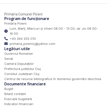
Primăria Comunei Poieni
Program de funcționare
Primăria Poieni
Luni, Marți, Miercuri și Vineri 08:00 - 13:00, iar Joi 08:00-
16:00
+40 264 255 010
primaria_poienicj@yahoo.com
Legături utile
Guvernul Romaniei
Senat
Camera Deputaților
Prefectura județului Cluj
Consiliul Județean Cluj
Centrul de resurse bibliografice în domeniul guvernării deschise
Documente financiare
Buget
Bilanț contabil
Execuție bugetară
Indicatori financiari