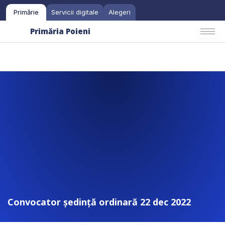
Skip
Primărie
Servicii digitale
Alegeri
to
content
Primăria Poieni
Convocator ședință ordinară 22 dec 2022