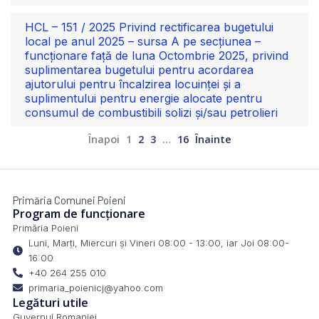
HCL – 151 / 2025 Privind rectificarea bugetului
local pe anul 2025 – sursa A pe secțiunea –
funcționare față de luna Octombrie 2025, privind
suplimentarea bugetului pentru acordarea
ajutorului pentru încalzirea locuinței și a
suplimentului pentru energie alocate pentru
consumul de combustibili solizi și/sau petrolieri
Înapoi
1
2
3
…
16
Înainte
Primăria Comunei Poieni
Program de funcționare
Primăria Poieni
Luni, Marți, Miercuri și Vineri 08:00 - 13:00, iar Joi 08:00-
16:00
+40 264 255 010
primaria_poienicj@yahoo.com
Legături utile
Guvernul Romaniei