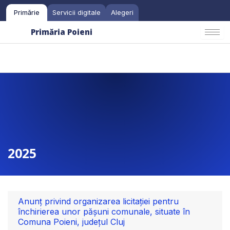
Skip
Primărie
Servicii digitale
Alegeri
to
content
Primăria Poieni
2025
Page
Page
Page
Page
Anunț privind organizarea licitației pentru
închirierea unor pășuni comunale, situate în
Comuna Poieni, județul Cluj